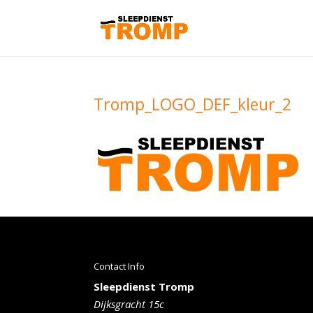
Tromp_LOGO_DEF_kleur_2
Contact Info
Sleepdienst Tromp
Dijksgracht 15c